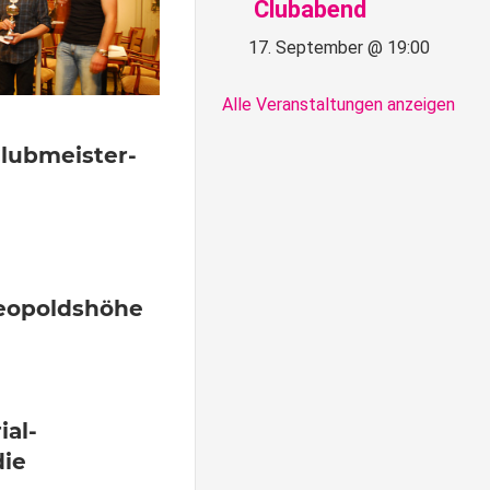
Clubabend
17. September @ 19:00
Alle Veranstaltungen anzeigen
ommentare
Clubmeister-
 Kommentare
Leopoldshöhe
tare
ial-
die