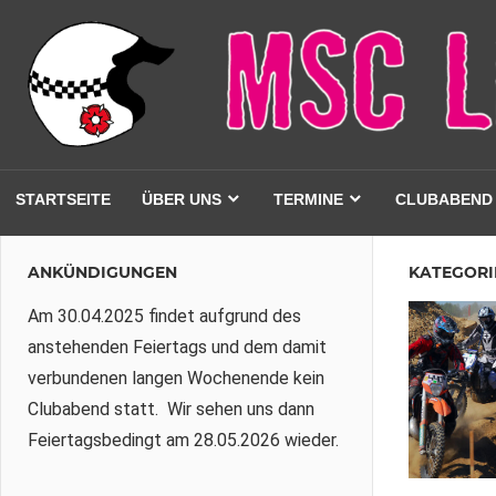
Zum
Inhalt
springen
MSC
STARTSEITE
ÜBER UNS
TERMINE
CLUBABEND
Lippe-
ANKÜNDIGUNGEN
KATEGORI
West
Am 30.04.2025 findet aufgrund des
anstehenden Feiertags und dem damit
e.V.
verbundenen langen Wochenende kein
Clubabend statt. Wir sehen uns dann
im
Feiertagsbedingt am 28.05.2026 wieder.