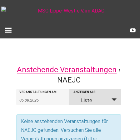
Zum
Inhalt
springen
MSC
Lippe-
West
Anstehende Veranstaltungen
›
e.V.
NAEJC
im
Veranstaltungen
Veranstaltungen
VERANSTALTUNGEN AM
ANZEIGEN ALS
Veranstaltung
Liste
ADAC
Suche
Ansichten-
Suche
Navigation
und
Keine anstehenden Veranstaltungen für
Ansichten,
NAEJC gefunden. Versuchen Sie alle
Veranstaltungen anzuzeigen (Filter