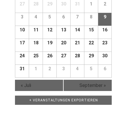
Navigation
Kalender
27
28
29
30
31
1
2
von
von
Veranstaltungen
Veranstaltungen
3
4
5
6
7
8
9
10
11
12
13
14
15
16
17
18
19
20
21
22
23
24
25
26
27
28
29
30
31
1
2
3
4
5
6
«
Juli
September
»
+ VERANSTALTUNGEN EXPORTIEREN