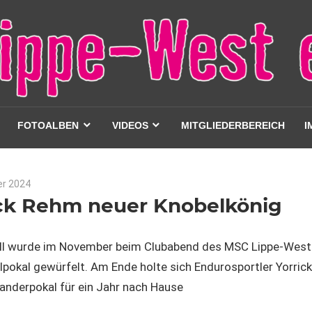
FOTOALBEN
VIDEOS
MITGLIEDERBEREICH
I
er 2024
Keine Kommentare
Allgemein
ick Rehm neuer Knobelkönig
ell wurde im November beim Clubabend des MSC Lippe-West
lpokal gewürfelt. Am Ende holte sich Endurosportler Yorri
anderpokal für ein Jahr nach Hause