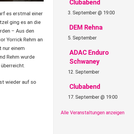
Clubabend
3. September @ 19:00
rf es erstmal einer
zel ging es an die
DEM Rehna
urden – Aus den
5. September
ior Yorrick Rehm an
t nur einem
ADAC Enduro
 und Rehm wurde
Schwaney
überreicht.
12. September
st wieder auf so
Clubabend
17. September @ 19:00
Alle Veranstaltungen anzeigen