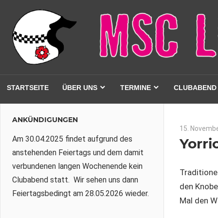
Zum
Inhalt
springen
MSC
STARTSEITE
ÜBER UNS
TERMINE
CLUBABEND
Lippe-
ANKÜNDIGUNGEN
15. Novemb
West
Am 30.04.2025 findet aufgrund des
Yorr
anstehenden Feiertags und dem damit
e.V.
verbundenen langen Wochenende kein
Tradition
Clubabend statt. Wir sehen uns dann
den Knobe
im
Feiertagsbedingt am 28.05.2026 wieder.
Mal den W