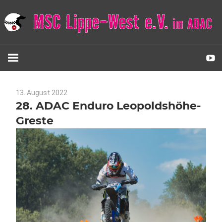
Zum
Inhalt
springen
MSC
Lippe-
13. August 2022
Keine Kommentare
Allgemein
West
28. ADAC Enduro Leopoldshöhe-
Greste
e.V.
im
ADAC